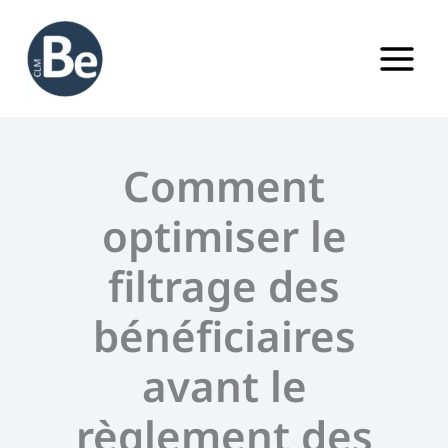
Aller
au
contenu
Comment
optimiser le
filtrage des
bénéficiaires
avant le
règlement des