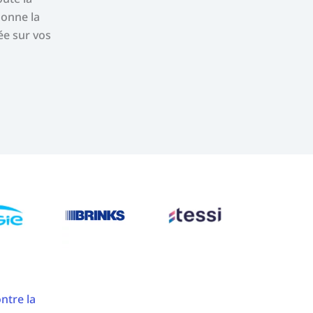
donne la
ée sur vos
ontre la