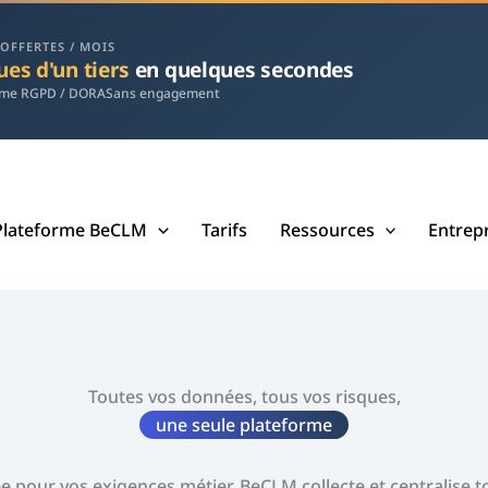
 OFFERTES / MOIS
ues d'un tiers
en quelques secondes
rme RGPD / DORA
Sans engagement
Plateforme BeCLM
Tarifs
Ressources
Entrep
Toutes vos données, tous vos risques,
une seule plateforme
e pour vos exigences métier, BeCLM collecte et centralise to