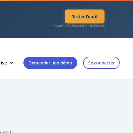
Tester l'outil
16 contrôles • Résultats instantanés
rise
Demander une démo
Se connecter
ute la