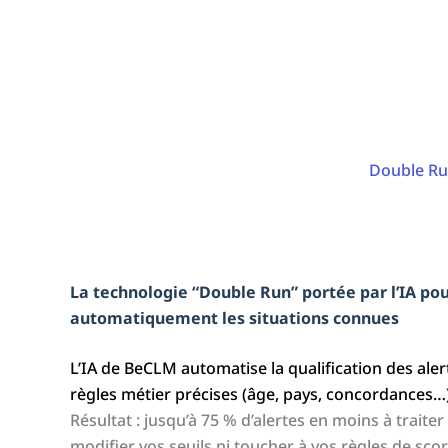
Double Run
La technologie “Double Run” portée par l’IA pou
automatiquement les situations connues
L’IA de BeCLM automatise la qualification des ale
règles métier précises (âge, pays, concordances…)
Résultat : jusqu’à 75 % d’alertes en moins à trait
modifier vos seuils ni toucher à vos règles de scor