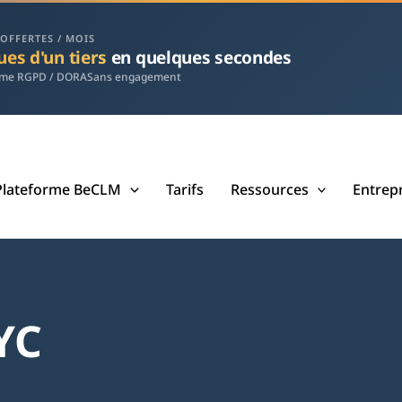
 OFFERTES / MOIS
ues d'un tiers
en quelques secondes
rme RGPD / DORA
Sans engagement
Plateforme BeCLM
Tarifs
Ressources
Entrep
YC