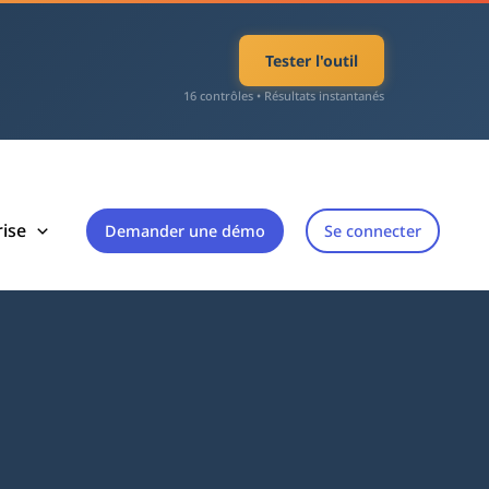
Tester l'outil
16 contrôles • Résultats instantanés
rise
Demander une démo
Se connecter