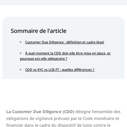
Sommaire de l'article
Customer Due Diligence : définition et cadre légal
À quel moment la CDD doit-elle être mise en place, et
pourquoi est-elle obligatoire ?
CDD vs KYC vs LCB-FT : quelles différences ?
Les niveaux de vigilance : correspondance entre
terminologie internationale et droit français
Les 5 étapes du processus de vigilance à l'égard de la
clientèle
La Customer Due Diligence (CDD)
désigne l’ensemble des
Quels sont les signes d'une Customer Due Diligence
obligations de vigilance prévues par le Code monétaire et
défaillante ?
financier dans le cadre du dispositif de lutte contre le