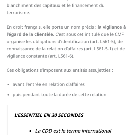
Des exemples de points d'attention en Customer Due
blanchiment des capitaux et le financement du
Diligence
terrorisme.
Comment un logiciel LCB-FT et l'IA soutiennent la mise
en œuvre de la Customer Due Diligence
En droit français, elle porte un nom précis :
la vigilance à
l’égard de la clientèle
. C’est sous cet intitulé que le CMF
Conclusion
organise les obligations d’identification (art. L561-5), de
connaissance de la relation d’affaires (art. L561-5-1) et de
FAQ : les questions opérationnelles que se posent les
vigilance constante (art. L561-6).
équipes conformité
Ces obligations s’imposent aux entités assujetties :
avant l’entrée en relation d’affaires
puis pendant toute la durée de cette relation
L’ESSENTIEL EN 30 SECONDES
La CDD est le terme international