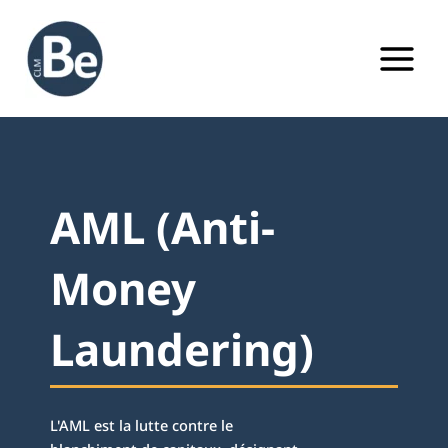
Aller
au
contenu
AML (Anti-
Money
Laundering)
L'AML est la lutte contre le