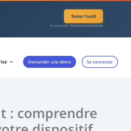
Tester l'outil
16 contrôles • Résultats instantanés
rise
Demander une démo
Se connecter
nt : comprendre
otre dispositif