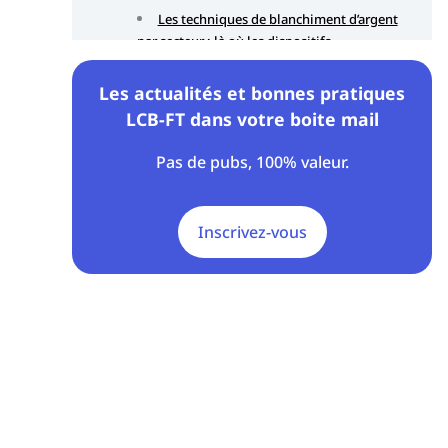
Les techniques de blanchiment d’argent
par secteur : là où les dispositifs
décrochent
Les actualités et bonnes pratiques
Comment détecter ces mécanismes
LCB-FT dans votre boite mail
dans la pratique
Pas de pubs, 100% valeur.
L’apport des RegTech et de l’IA dans la
détection du blanchiment d’argent
Inscrivez-vous
Pourquoi le blanchiment reste efficace
FAQ – Blanchiment d’argent