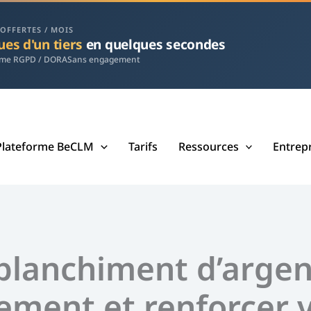
 OFFERTES / MOIS
ues d'un tiers
en quelques secondes
rme RGPD / DORA
Sans engagement
Plateforme BeCLM
Tarifs
Ressources
Entrep
blanchiment d’arge
ment et renforcer v