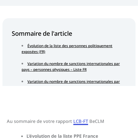
Sommaire de l'article
Évolution de la liste des personnes politiquement
exposées (FR)
Variation du nombre de sanctions internationales par
pays – personnes physiques – Liste FR
Variation du nombre de sanctions internationales par
pays – personnes morales – Liste FR
Testez BeCLM en évaluant vos tiers à partir d’un simple
SIREN.
V34 et V35 de BeCLM : elles sont en production.
Au sommaire de votre rapport
LCB-FT
BeCLM
L’évolution de la liste PPE France