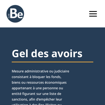
Aller
au
contenu
Gel des avoirs
Mesure administrative ou judiciaire
consistant à bloquer les fonds,
biens ou ressources économiques
appartenant à une personne ou
entité figurant sur une liste de
sanctions, afin d’empêcher leur
utilisation à des fins illicites ou