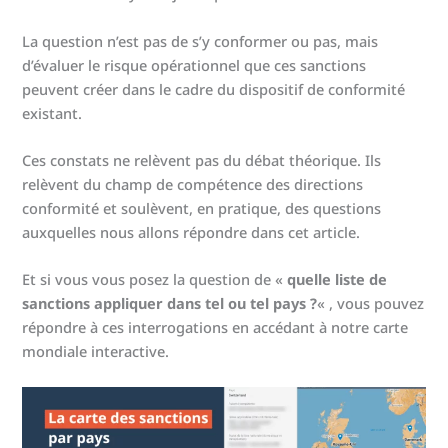
suivre
La question n’est pas de s’y conformer ou pas, mais
9. Le cas BNP Paribas (2014) — Le précédent le plus
d’évaluer le risque opérationnel que ces sanctions
connu de l’extraterritorialité américaine
peuvent créer dans le cadre du dispositif de conformité
Pour mémoire : l’essentiel sur la liste OFAC
existant.
OFAC : les liens recommandés
Ces constats ne relèvent pas du débat théorique. Ils
relèvent du champ de compétence des directions
conformité et soulèvent, en pratique, des questions
auxquelles nous allons répondre dans cet article.
Et si vous vous posez la question de «
quelle liste de
sanctions appliquer dans tel ou tel pays ?
« , vous pouvez
répondre à ces interrogations en accédant à notre carte
mondiale interactive.