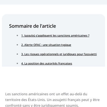
Sommaire de l'article
1. Jusqu’où s’appliquent les sanctions américaines ?
2. Alerte OFAC : une situation typique
3. Les risques opérationnels et juridiques pour l’assujetti
4. La position des autorités françaises
5. La cartographie des risques : là est le bon niveau de
décision
6. Comment gérer une alerte OFAC ?
Les sanctions américaines ont un effet au-delà du
7. Le rôle de BeCLM
territoire des États-Unis. Un assujetti français peut y être
8. La liste OFAC : un risque à encadrer, pas une règle à
confronté sans y être juridiquement soumis.